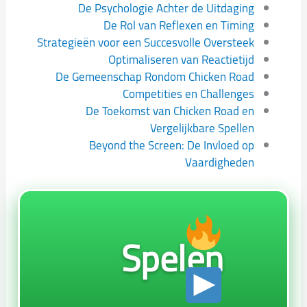
De Psychologie Achter de Uitdaging
De Rol van Reflexen en Timing
Strategieën voor een Succesvolle Oversteek
Optimaliseren van Reactietijd
De Gemeenschap Rondom Chicken Road
Competities en Challenges
De Toekomst van Chicken Road en
Vergelijkbare Spellen
Beyond the Screen: De Invloed op
Vaardigheden
Spelen