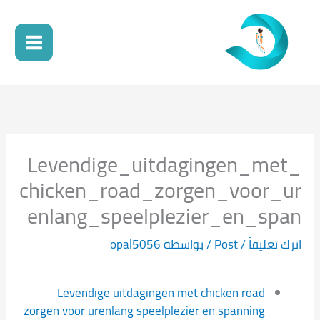
خطي
لى
لمحتوى
Levendige_uitdagingen_met_
chicken_road_zorgen_voor_ur
enlang_speelplezier_en_span
اترك تعليقاً
/
Post
/ بواسطة
opal5056
Levendige uitdagingen met chicken road
zorgen voor urenlang speelplezier en spanning