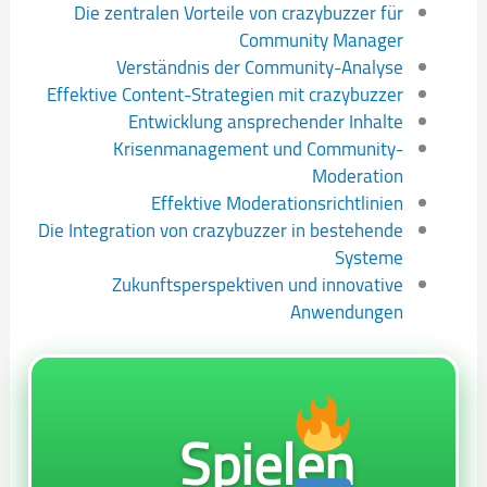
Die zentralen Vorteile von crazybuzzer für
Community Manager
Verständnis der Community-Analyse
Effektive Content-Strategien mit crazybuzzer
Entwicklung ansprechender Inhalte
Krisenmanagement und Community-
Moderation
Effektive Moderationsrichtlinien
Die Integration von crazybuzzer in bestehende
Systeme
Zukunftsperspektiven und innovative
Anwendungen
Spielen