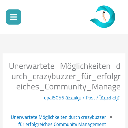
خطي
لى
لمحتوى
Unerwartete_Möglichkeiten_d
urch_crazybuzzer_für_erfolgr
eiches_Community_Manage
اترك تعليقاً
/
Post
/ بواسطة
opal5056
Unerwartete Möglichkeiten durch crazybuzzer
für erfolgreiches Community Management